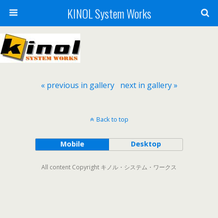
KINOL System Works
« previous in gallery
next in gallery »
Back to top
Mobile
Desktop
All content Copyright キノル・システム・ワークス