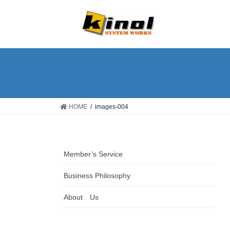
コ
ナ
ン
ビ
テ
ゲ
ン
ー
ツ
シ
へ
ョ
ス
ン
キ
に
ッ
移
HOME
images-004
プ
動
Member’s Service
Business Philosophy
About Us